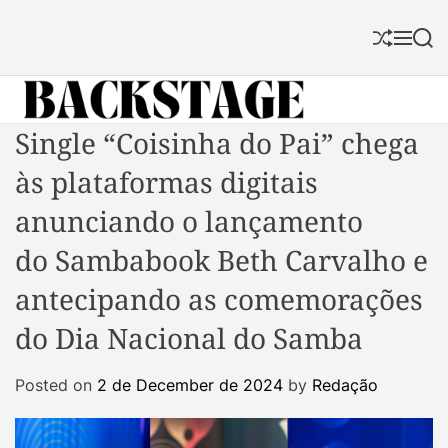
S
k
S
M
S
i
h
e
e
p
u
n
a
f
u
r
t
f
c
B
Single “Coisinha do Pai” chega
o
l
h
a
c
e
às plataformas digitais
c
o
k
n
anunciando o lançamento
s
t
do Sambabook Beth Carvalho e
t
e
a
n
antecipando as comemorações
g
t
do Dia Nacional do Samba
e
M
a
Posted on
2 de December de 2024
by
Redação
g