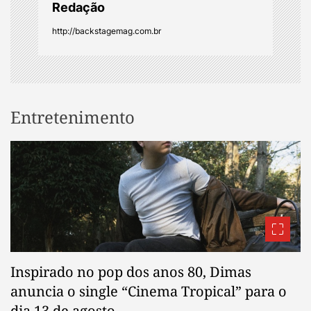
Redação
n
http://backstagemag.com.br
Entretenimento
Inspirado no pop dos anos 80, Dimas
anuncia o single “Cinema Tropical” para o
dia 13 de agosto