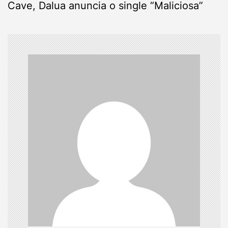
t
Cave, Dalua anuncia o single “Maliciosa”
n
a
v
i
g
a
t
i
o