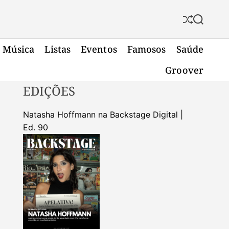
S
S
h
e
u
a
Música
Listas
Eventos
Famosos
Saúde
f
r
f
c
Groover
l
h
e
EDIÇÕES
Natasha Hoffmann na Backstage Digital |
Ed. 90