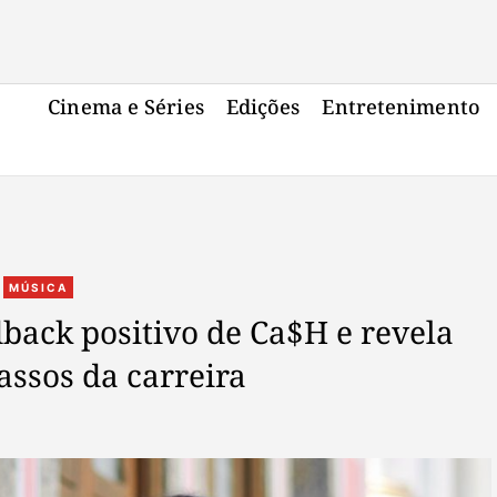
Cinema e Séries
Edições
Entretenimento
C
MÚSICA
a
dback positivo de Ca$H e revela
t
ssos da carreira
e
g
o
r
i