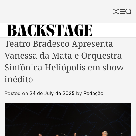
S
k
S
M
S
i
h
e
e
p
u
n
a
f
u
r
t
f
c
B
Teatro Bradesco Apresenta
o
l
h
a
c
e
Vanessa da Mata e Orquestra
c
o
k
n
Sinfônica Heliópolis em show
s
t
inédito
t
e
a
n
Posted on
24 de July de 2025
by
Redação
g
t
e
M
a
g