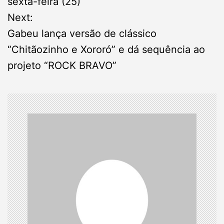
s
sexta-feira (25)
Next:
t
Gabeu lança versão de clássico
n
“Chitãozinho e Xororó” e dá sequência ao
projeto “ROCK BRAVO”
a
v
i
g
a
t
i