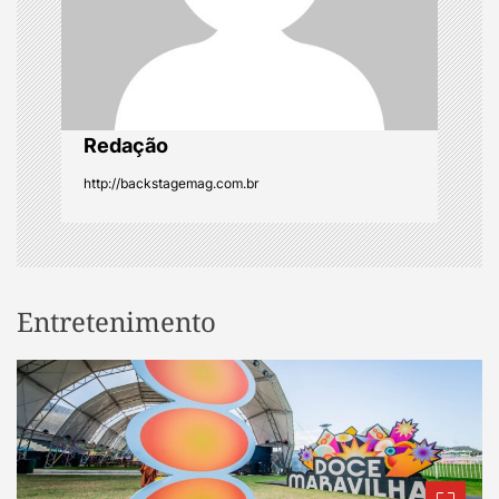
o
n
Redação
http://backstagemag.com.br
Entretenimento