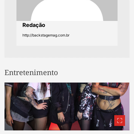
o
n
Redação
http://backstagemag.com.br
Entretenimento