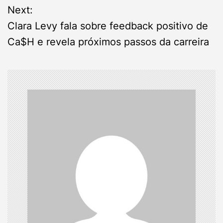
Next:
t
Clara Levy fala sobre feedback positivo de
n
Ca$H e revela próximos passos da carreira
a
v
i
g
a
t
i