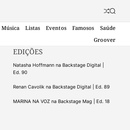
S
S
h
e
u
a
Música
Listas
Eventos
Famosos
Saúde
f
r
f
c
Groover
l
h
e
EDIÇÕES
Natasha Hoffmann na Backstage Digital |
Ed. 90
Renan Cavolik na Backstage Digital | Ed. 89
MARINA NA VOZ na Backstage Mag | Ed. 18