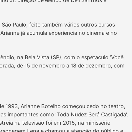
ho Jr, direção de elenco de Dell Santhos e
São Paulo, feito também vários outros cursos
 Arianne já acumula experiência no cinema e no
êndio, na Bela Vista (SP), com o espetáculo ‘Você
orada, de 15 de novembro a 18 de dezembro, com
e 1993, Arianne Botelho começou cedo no teatro,
as importantes como ‘Toda Nudez Será Castigada’,
treia na televisão foi em 2015, na minissérie
personagem Lena e chamou a atenção do público e