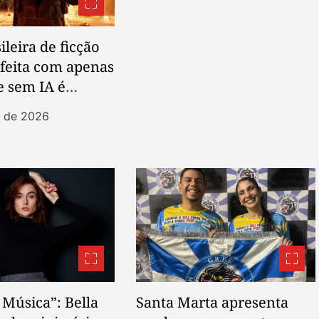
ileira de ficção
a feita com apenas
 e sem IA é
da para festivais
t de 2026
onais
 Música”: Bella
Santa Marta apresenta