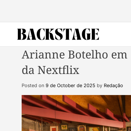
S
k
i
p
t
o
B
c
Arianne Botelho em 
a
o
c
n
da Nextflix
k
t
s
e
t
n
Posted on
9 de October de 2025
by
Redação
a
t
g
e
M
a
g