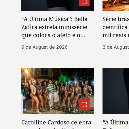
n
“A Última Música”: Bella
Série bras
Zafira estrela minissérie
científic
que coloca o afeto e o
mil reais
protagonismo feminino
seleciona
6 de August de 2026
3 de Augus
no centro da trama
internaci
Carolline Cardoso celebra
“A Última