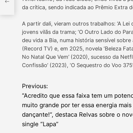
e
da crítica, sendo indicada ao Prêmio Extra 
A partir dali, vieram outros trabalhos: ‘A Lei
”
jovens vilãs da trama; ‘O Outro Lado do Para
deu vida a Bia, numa história sensível sobre
(Record TV) e, em 2025, novela ‘Beleza Fat
No Natal Que Vem’ (2020), sucesso da Netfl
Confissão’ (2023), ‘O Sequestro do Voo 375
P
Previous:
“Acredito que essa faixa tem um potenc
o
muito grande por ter essa energia mais
s
dançante!”, destaca Relvas sobre o no
single “Lapa”
t