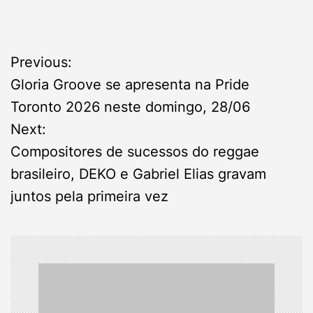
P
Previous:
Gloria Groove se apresenta na Pride
o
Toronto 2026 neste domingo, 28/06
s
Next:
Compositores de sucessos do reggae
t
brasileiro, DEKO e Gabriel Elias gravam
n
juntos pela primeira vez
a
v
i