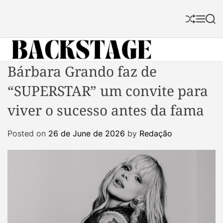
S
k
S
M
S
i
h
e
e
p
u
n
a
f
u
r
t
f
c
B
Bárbara Grando faz de
o
l
h
a
c
e
“SUPERSTAR” um convite para
c
o
k
n
viver o sucesso antes da fama
s
t
t
e
Posted on
26 de June de 2026
by
Redação
a
n
g
t
e
M
a
g