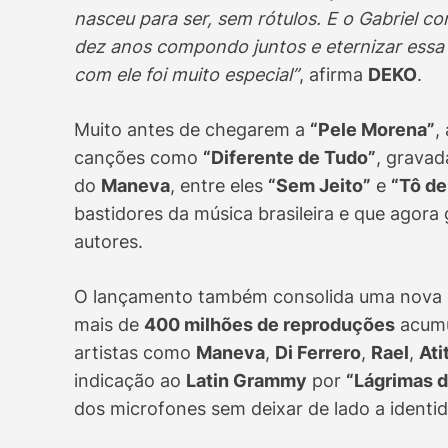
nasceu para ser, sem rótulos. E o Gabriel c
dez anos compondo juntos e eternizar essa
com ele foi muito especial”
, afirma
DEKO
.
Muito antes de chegarem a
“Pele Morena”
,
canções como
“Diferente de Tudo”
, grava
do
Maneva
, entre eles
“Sem Jeito”
e
“Tô de
bastidores da música brasileira e que agor
autores.
O lançamento também consolida uma nova e
mais de
400 milhões de reproduções
acumu
artistas como
Maneva
,
Di Ferrero
,
Rael
,
Ati
indicação ao
Latin Grammy
por
“Lágrimas d
dos microfones sem deixar de lado a identi