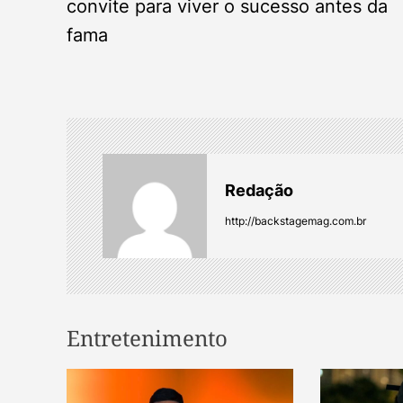
convite para viver o sucesso antes da
s
fama
t
n
a
Redação
v
http://backstagemag.com.br
i
g
a
Entretenimento
t