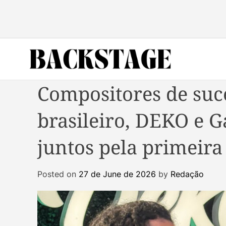
S
k
i
p
t
o
B
c
Compositores de suc
a
o
c
n
brasileiro, DEKO e G
k
t
s
e
juntos pela primeira
t
n
a
t
g
Posted on
27 de June de 2026
by
Redação
e
M
a
g