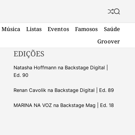
S
S
h
e
u
a
Música
Listas
Eventos
Famosos
Saúde
f
r
f
c
Groover
l
h
e
EDIÇÕES
Natasha Hoffmann na Backstage Digital |
Ed. 90
Renan Cavolik na Backstage Digital | Ed. 89
MARINA NA VOZ na Backstage Mag | Ed. 18