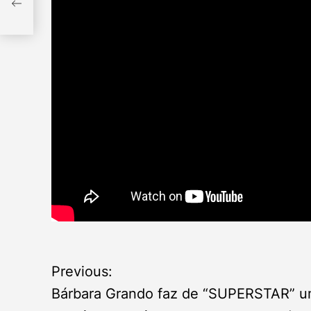
 da
P
Previous:
o
Bárbara Grando faz de “SUPERSTAR” 