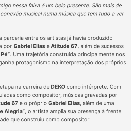
omigo nessa faixa é um belo presente. São mais de
 conexão musical numa música que tem tudo a ver
 a parceria entre os artistas já havia produzido
da por
Gabriel Elias
e
Atitude 67
, além de sucessos
 Pé”
. Uma trajetória construída principalmente nos
a ganha protagonismo na interpretação dos próprios
tapa na carreira de
DEKO
como intérprete. Com
ladas como compositor, músicas gravadas por
tude 67
e o próprio
Gabriel Elias
, além de uma
e Alegria”
, o artista amplia sua presença à frente
dade que construiu como compositor.