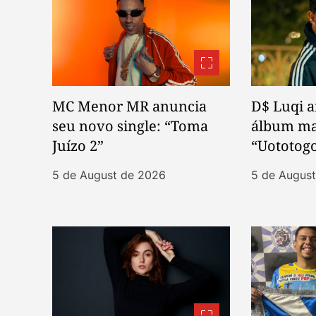
i
o
n
MC Menor MR anuncia
D$ Luqi 
seu novo single: “Toma
álbum mai
Juízo 2”
“Uototog
5 de August de 2026
5 de Augus