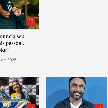
anuncia seu
s pessoal,
oka”
t de 2026