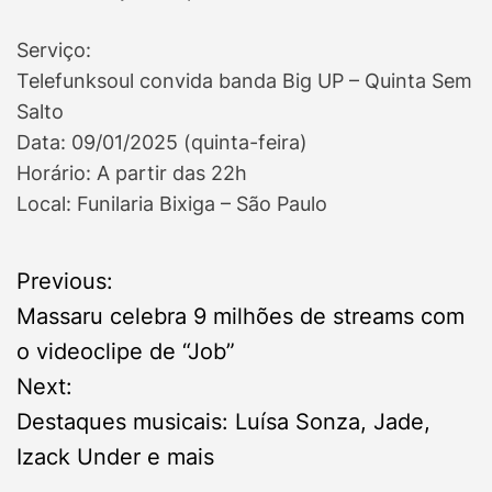
Serviço:
Telefunksoul convida banda Big UP – Quinta Sem
Salto
Data: 09/01/2025 (quinta-feira)
Horário: A partir das 22h
Local: Funilaria Bixiga – São Paulo
P
Previous:
Massaru celebra 9 milhões de streams com
o
o videoclipe de “Job”
s
Next:
Destaques musicais: Luísa Sonza, Jade,
t
Izack Under e mais