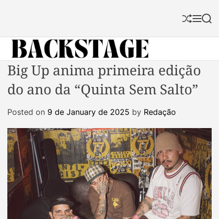
S
k
S
M
S
i
h
e
e
p
u
n
a
f
u
r
t
f
c
B
Big Up anima primeira edição
o
l
h
a
c
e
do ano da “Quinta Sem Salto”
c
o
k
n
Posted on
9 de January de 2025
by
Redação
s
t
t
e
a
n
g
t
e
M
a
g