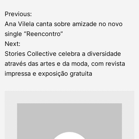
P
Previous:
Ana Vilela canta sobre amizade no novo
o
single “Reencontro”
s
Next:
Stories Collective celebra a diversidade
t
através das artes e da moda, com revista
n
impressa e exposição gratuita
a
v
i
g