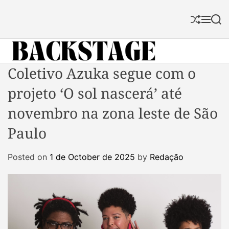
S
k
S
M
S
i
h
e
e
p
u
n
a
f
u
r
t
f
c
B
Coletivo Azuka segue com o
o
l
h
a
c
e
projeto ‘O sol nascerá’ até
c
o
k
n
novembro na zona leste de São
s
t
Paulo
t
e
a
n
Posted on
1 de October de 2025
by
Redação
g
t
e
M
a
g