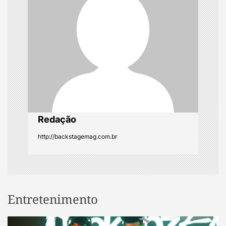
a
t
i
o
n
Redação
http://backstagemag.com.br
Entretenimento