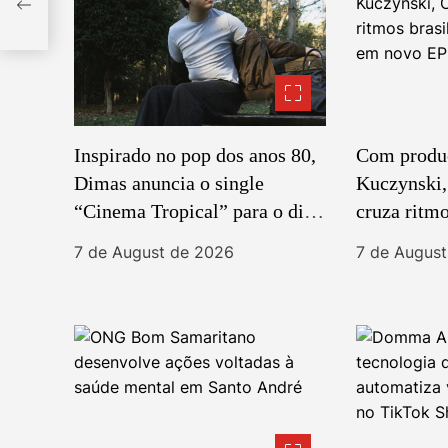
t
até
i
o
n
Inspirado no pop dos anos 80,
Com produ
Dimas anuncia o single
Kuczynsk
“Cinema Tropical” para o dia
cruza ritmo
13 de agosto
post-punk
7 de August de 2026
7 de Augus