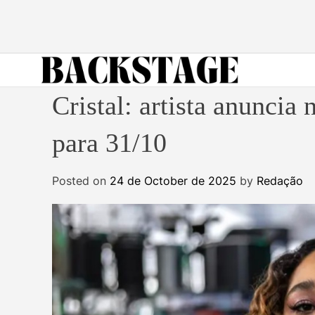
S
k
i
p
t
B
o
Cristal: artista anunc
a
c
c
o
para 31/10
k
n
s
t
Posted on
24 de October de 2025
by
Redação
t
e
a
n
g
t
e
M
a
g