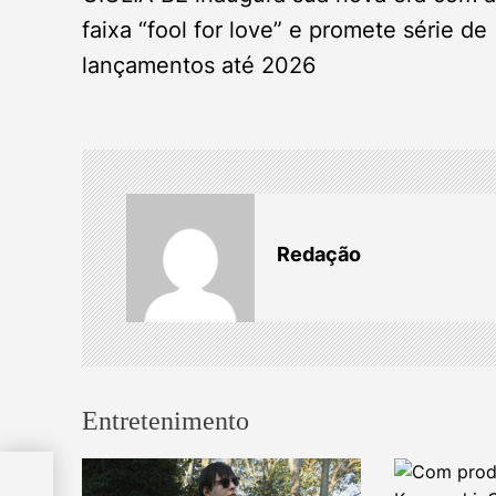
o
faixa “fool for love” e promete série de
lançamentos até 2026
s
t
n
a
Redação
v
i
g
Entretenimento
a
 era