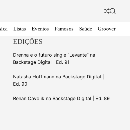
S
S
h
e
u
a
ica
Listas
Eventos
Famosos
Saúde
Groover
f
r
f
c
EDIÇÕES
l
h
e
Drenna e o futuro single “Levante” na
Backstage Digital | Ed. 91
Natasha Hoffmann na Backstage Digital |
Ed. 90
Renan Cavolik na Backstage Digital | Ed. 89