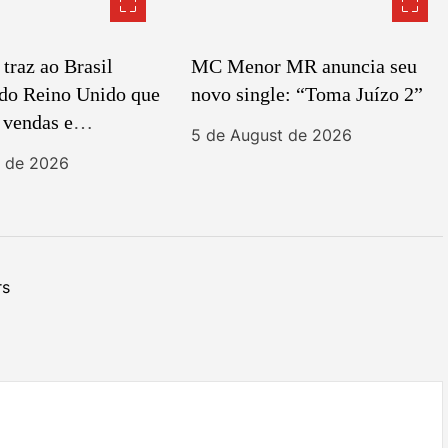
raz ao Brasil
MC Menor MR anuncia seu
 do Reino Unido que
novo single: “Toma Juízo 2”
 vendas e
5 de August de 2026
ia no TikTok Shop
t de 2026
rs