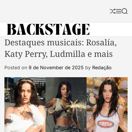
S
k
S
M
S
i
h
e
e
p
u
n
a
f
u
r
t
f
c
B
Destaques musicais: Rosalía,
o
l
h
a
c
e
Katy Perry, Ludmilla e mais
c
o
k
n
Posted on
9 de November de 2025
by
Redação
s
t
t
e
a
n
g
t
e
M
a
g