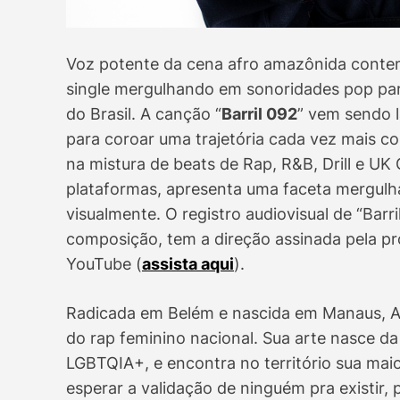
Voz potente da cena afro amazônida conte
single mergulhando em sonoridades pop para
do Brasil. A canção “
Barril 092
” vem sendo l
para coroar uma trajetória cada vez mais c
na mistura de beats de Rap, R&B, Drill e UK 
plataformas, apresenta uma faceta mergulh
visualmente. O registro audiovisual de “Barri
composição, tem a direção assinada pela pró
YouTube (
assista aqui
).
Radicada em Belém e nascida em Manaus, A
do rap feminino nacional. Sua arte nasce d
LGBTQIA+, e encontra no território sua maio
esperar a validação de ninguém pra existir, 