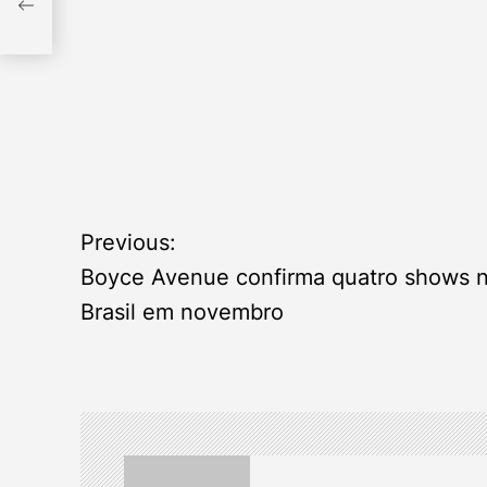
m
P
Previous:
o
Boyce Avenue confirma quatro shows 
Brasil em novembro
s
t
n