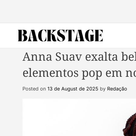
S
k
i
p
t
o
B
c
Anna Suav exalta be
a
o
c
n
elementos pop em no
k
t
s
e
t
n
Posted on
13 de August de 2025
by
Redação
a
t
g
e
M
a
g