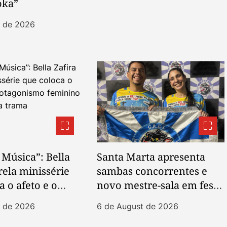
oka”
t de 2026
 Música”: Bella
Santa Marta apresenta
rela minissérie
sambas concorrentes e
a o afeto e o
novo mestre-sala em festa
ismo feminino
neste sábado, 08
t de 2026
6 de August de 2026
 da trama