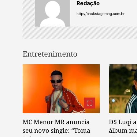
a
Redação
v
http://backstagemag.com.br
i
g
Entretenimento
a
t
i
o
n
MC Menor MR anuncia
D$ Luqi 
seu novo single: “Toma
álbum mai