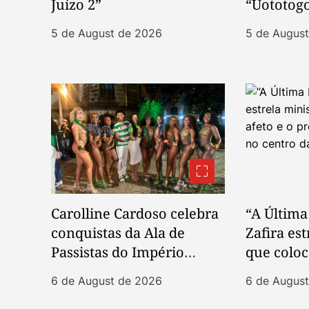
Juízo 2”
“Uototog
5 de August de 2026
5 de Augus
Carolline Cardoso celebra
“A Última
conquistas da Ala de
Zafira est
Passistas do Império
que coloc
Serrano e inicia
protagon
6 de August de 2026
6 de Augus
preparação para o
no centro