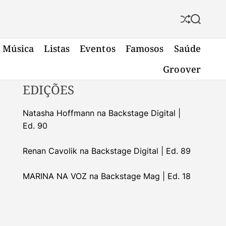
S
S
h
e
u
a
Música
Listas
Eventos
Famosos
Saúde
f
r
f
c
Groover
l
h
e
EDIÇÕES
Natasha Hoffmann na Backstage Digital |
Ed. 90
Renan Cavolik na Backstage Digital | Ed. 89
MARINA NA VOZ na Backstage Mag | Ed. 18