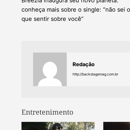
Breezia inaugura seu novo planeta:
o
conheça mais sobre o single: “não sei 
s
que sentir sobre você”
t
n
a
Redação
v
http://backstagemag.com.br
i
g
Entretenimento
a