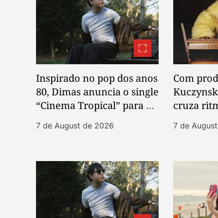
t
i
o
n
Inspirado no pop dos anos
Com prod
80, Dimas anuncia o single
Kuczyns
“Cinema Tropical” para o
cruza rit
dia 13 de agosto
post-pun
7 de August de 2026
7 de Augus