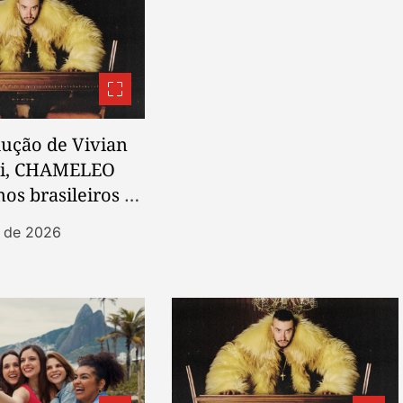
ução de Vivian
ki, CHAMELEO
mos brasileiros e
k em novo EP
t de 2026