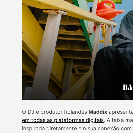
O DJ e produtor holandês
Maddix
apresenta
em todas as plataformas digitais
. A faixa m
inspirada diretamente em sua conexão com o