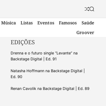
S
S
h
e
u
a
Música
Listas
Eventos
Famosos
Saúde
f
r
f
c
Groover
l
h
e
EDIÇÕES
Drenna e o futuro single “Levante” na
Backstage Digital | Ed. 91
Natasha Hoffmann na Backstage Digital |
Ed. 90
Renan Cavolik na Backstage Digital | Ed. 89