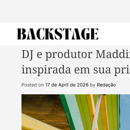
S
k
i
p
t
o
B
c
DJ e produtor Maddix
a
o
c
n
inspirada em sua pr
k
t
s
e
t
n
Posted on
17 de April de 2026
by
Redação
a
t
g
e
M
a
g