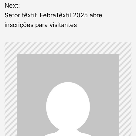
Next:
t
Setor têxtil: FebraTêxtil 2025 abre
n
inscrições para visitantes
a
v
i
g
a
t
i