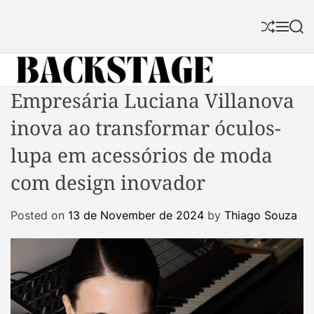
S
k
S
M
S
i
h
e
e
p
u
n
a
f
u
r
t
f
c
B
Empresária Luciana Villanova
o
l
h
a
c
e
inova ao transformar óculos-
c
o
k
n
lupa em acessórios de moda
s
t
com design inovador
t
e
a
n
Posted on
13 de November de 2024
by
Thiago Souza
g
t
e
M
a
g