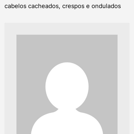
n
cabelos cacheados, crespos e ondulados
a
v
i
g
a
t
i
o