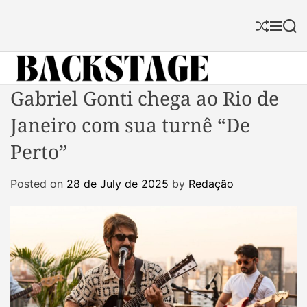
S
k
S
M
S
i
h
e
e
p
u
n
a
f
u
r
t
f
c
B
Gabriel Gonti chega ao Rio de
o
l
h
a
c
e
Janeiro com sua turnê “De
c
o
k
n
Perto”
s
t
t
e
Posted on
28 de July de 2025
by
Redação
a
n
g
t
e
M
a
g