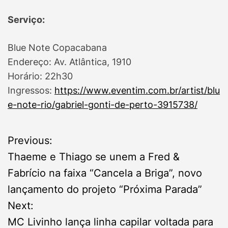
Serviço:
Blue Note Copacabana
Endereço: Av. Atlântica, 1910
Horário: 22h30
Ingressos:
https://www.eventim.com.br/artist/blu
e-note-rio/gabriel-gonti-de-perto-3915738/
P
Previous:
Thaeme e Thiago se unem a Fred &
o
Fabrício na faixa “Cancela a Briga”, novo
s
lançamento do projeto “Próxima Parada”
Next:
t
MC Livinho lança linha capilar voltada para