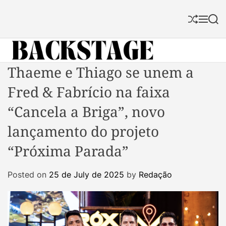
S
k
S
M
S
i
h
e
e
p
u
n
a
f
u
r
t
f
c
B
Thaeme e Thiago se unem a
o
l
h
a
c
e
Fred & Fabrício na faixa
c
o
k
n
“Cancela a Briga”, novo
s
t
lançamento do projeto
t
e
a
n
“Próxima Parada”
g
t
e
Posted on
25 de July de 2025
by
Redação
M
a
g