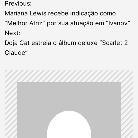
P
Previous:
Mariana Lewis recebe indicação como
o
“Melhor Atriz” por sua atuação em “Ivanov”
s
Next:
Doja Cat estreia o álbum deluxe “Scarlet 2
t
Claude”
n
a
v
i
g