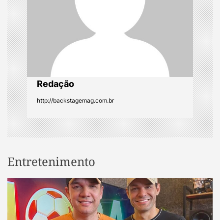
a
t
i
o
Redação
n
http://backstagemag.com.br
Entretenimento