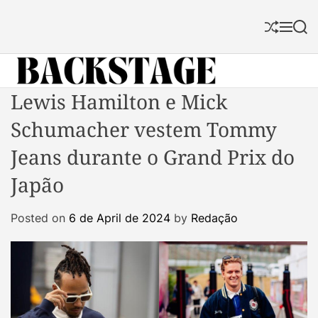
S
k
S
M
S
i
h
e
e
p
u
n
a
f
u
r
t
f
c
B
Lewis Hamilton e Mick
o
l
h
a
c
e
Schumacher vestem Tommy
c
o
k
n
Jeans durante o Grand Prix do
s
t
Japão
t
e
a
n
Posted on
6 de April de 2024
by
Redação
g
t
e
M
a
g