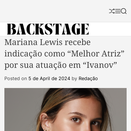
S
k
S
M
S
i
h
e
e
p
u
n
a
f
u
r
t
f
c
B
Mariana Lewis recebe
o
l
h
a
c
e
indicação como “Melhor Atriz”
c
o
k
n
por sua atuação em “Ivanov”
s
t
t
e
Posted on
5 de April de 2024
by
Redação
a
n
g
t
e
M
a
g