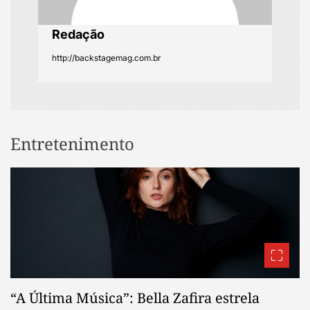
o
Redação
n
http://backstagemag.com.br
Entretenimento
“A Última Música”: Bella Zafira estrela