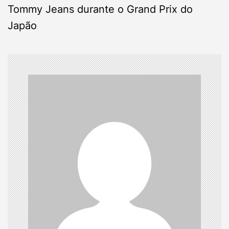
Tommy Jeans durante o Grand Prix do
t
Japão
n
a
v
i
g
a
t
i