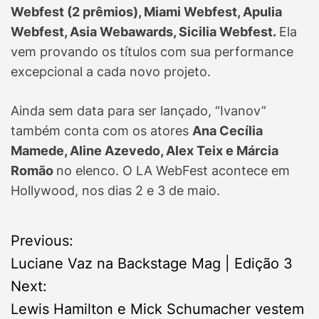
Webfest (2 prêmios), Miami Webfest, Apulia
Webfest, Asia Webawards, Sicilia Webfest.
Ela
vem provando os títulos com sua performance
excepcional a cada novo projeto.
Ainda sem data para ser lançado, “Ivanov”
também conta com os atores
Ana Cecília
Mamede, Aline Azevedo, Alex Teix e Márcia
Romão
no elenco. O LA WebFest acontece em
Hollywood, nos dias 2 e 3 de maio.
P
Previous:
Luciane Vaz na Backstage Mag | Edição 3
o
Next:
s
Lewis Hamilton e Mick Schumacher vestem