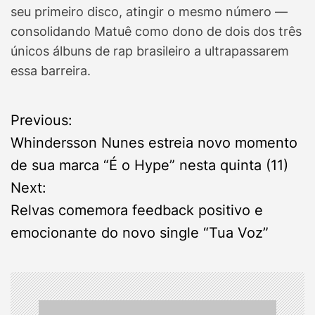
seu primeiro disco, atingir o mesmo número —
consolidando Matuê como dono de dois dos três
únicos álbuns de rap brasileiro a ultrapassarem
essa barreira.
P
Previous:
Whindersson Nunes estreia novo momento
o
de sua marca “É o Hype” nesta quinta (11)
s
Next:
Relvas comemora feedback positivo e
t
emocionante do novo single “Tua Voz”
n
a