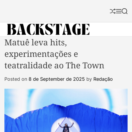
S
k
S
M
S
i
h
e
e
p
u
n
a
f
u
r
t
f
c
B
Matuê leva hits,
o
l
h
a
c
e
experimentações e
c
o
k
n
teatralidade ao The Town
s
t
t
e
Posted on
8 de September de 2025
by
Redação
a
n
g
t
e
M
a
g