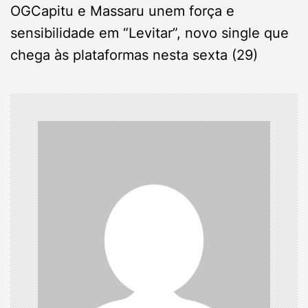
n
OGCapitu e Massaru unem força e
sensibilidade em “Levitar”, novo single que
a
chega às plataformas nesta sexta (29)
v
i
g
a
t
i
o