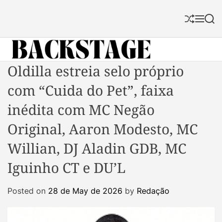
S
k
S
M
S
i
h
e
e
p
u
n
a
f
u
r
t
f
c
B
Oldilla estreia selo próprio
o
l
h
a
c
e
com “Cuida do Pet”, faixa
c
o
k
n
inédita com MC Negão
s
t
Original, Aaron Modesto, MC
t
e
a
n
Willian, DJ Aladin GDB, MC
g
t
Iguinho CT e DU’L
e
M
a
Posted on
28 de May de 2026
by
Redação
g