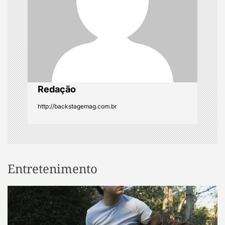
t
i
o
n
Redação
http://backstagemag.com.br
Entretenimento