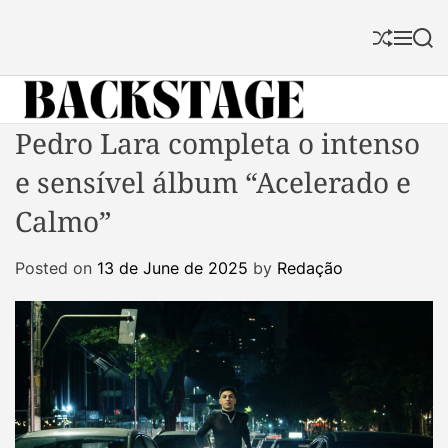
S
k
S
M
S
i
h
e
e
p
u
n
a
f
u
r
t
f
c
B
Pedro Lara completa o intenso
o
l
h
a
c
e
e sensível álbum “Acelerado e
c
o
k
n
Calmo”
s
t
t
e
Posted on
13 de June de 2025
by
Redação
a
n
g
t
e
M
a
g