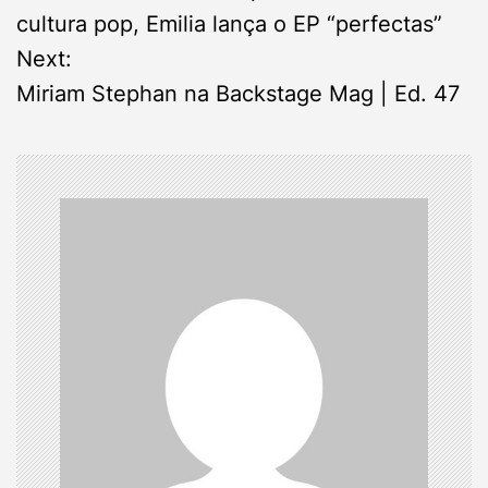
o
cultura pop, Emilia lança o EP “perfectas”
s
Next:
Miriam Stephan na Backstage Mag | Ed. 47
t
n
a
v
i
g
a
t