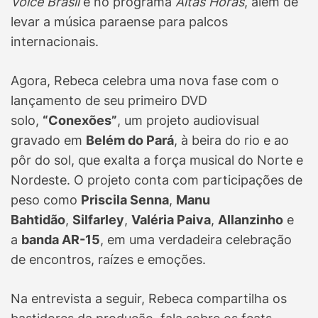
Voice Brasil
e no programa
Altas Horas
, além de
levar a música paraense para palcos
internacionais.
Agora, Rebeca celebra uma nova fase com o
lançamento de seu primeiro DVD
solo,
“Conexões”
, um projeto audiovisual
gravado em
Belém do Pará
, à beira do rio e ao
pôr do sol, que exalta a força musical do Norte e
Nordeste. O projeto conta com participações de
peso como
Priscila Senna
,
Manu
Bahtidão
,
Silfarley
,
Valéria Paiva
,
Allanzinho
e
a
banda AR-15
, em uma verdadeira celebração
de encontros, raízes e emoções.
Na entrevista a seguir, Rebeca compartilha os