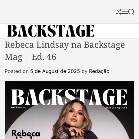
S
k
S
M
S
i
h
e
e
p
u
n
a
f
u
r
t
f
c
B
Rebeca Lindsay na Backstage
o
l
h
a
c
e
Mag | Ed. 46
c
o
k
n
Posted on
5 de August de 2025
by
Redação
s
t
t
e
a
n
g
t
e
M
a
g