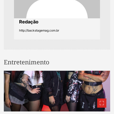
i
o
Redação
http://backstagemag.com.br
n
Entretenimento