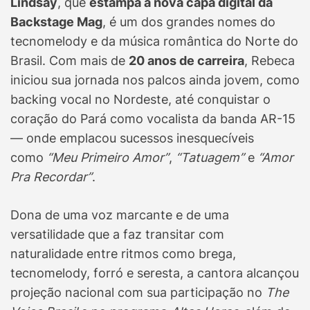
Lindsay
, que
estampa a nova capa digital da
Backstage Mag
, é um dos grandes nomes do
tecnomelody e da música romântica do Norte do
Brasil. Com mais de
20 anos de carreira
, Rebeca
iniciou sua jornada nos palcos ainda jovem, como
backing vocal no Nordeste, até conquistar o
coração do Pará como vocalista da banda AR-15
— onde emplacou sucessos inesquecíveis
como
“Meu Primeiro Amor”
,
“Tatuagem”
e
“Amor
Pra Recordar”
.
Dona de uma voz marcante e de uma
versatilidade que a faz transitar com
naturalidade entre ritmos como brega,
tecnomelody, forró e seresta, a cantora alcançou
projeção nacional com sua participação no
The