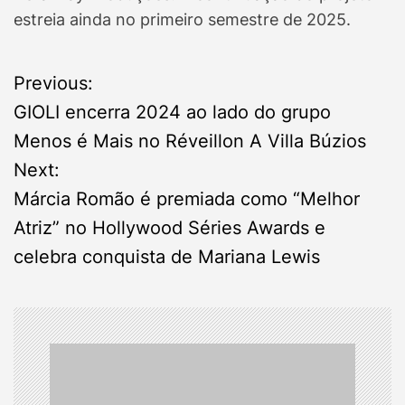
estreia ainda no primeiro semestre de 2025.
P
Previous:
GIOLI encerra 2024 ao lado do grupo
o
Menos é Mais no Réveillon A Villa Búzios
s
Next:
Márcia Romão é premiada como “Melhor
t
Atriz” no Hollywood Séries Awards e
n
celebra conquista de Mariana Lewis
a
v
i