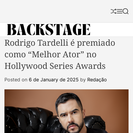
S
k
S
M
S
i
h
e
e
p
u
n
a
f
u
r
t
f
c
B
Rodrigo Tardelli é premiado
o
l
h
a
c
e
como “Melhor Ator” no
c
o
k
n
Hollywood Series Awards
s
t
t
e
Posted on
6 de January de 2025
by
Redação
a
n
g
t
e
M
a
g