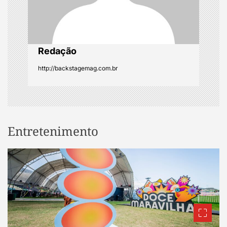
o
n
Redação
http://backstagemag.com.br
Entretenimento