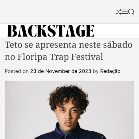
S
k
S
M
S
i
h
e
e
p
u
n
a
f
u
r
t
f
c
B
Teto se apresenta neste sábado
o
l
h
a
c
e
no Floripa Trap Festival
c
o
k
n
Posted on
23 de November de 2023
by
Redação
s
t
t
e
a
n
g
t
e
M
a
g