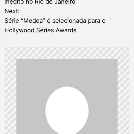
s
inédito no Rio de Janeiro
Next:
t
Série “Medea” é selecionada para o
n
Hollywood Séries Awards
a
v
i
g
a
t
i