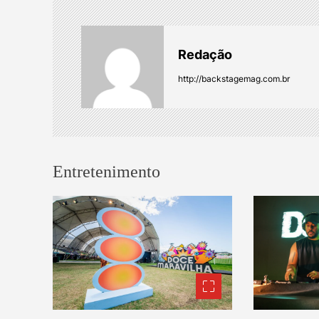
a
Redação
v
http://backstagemag.com.br
i
g
a
Entretenimento
t
i
o
n