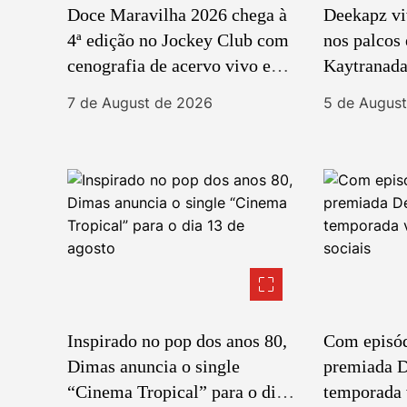
Doce Maravilha 2026 chega à
Deekapz v
4ª edição no Jockey Club com
nos palcos
cenografia de acervo vivo e
Kaytranada
marcas 100% brasileiras
7 de August de 2026
5 de Augus
Inspirado no pop dos anos 80,
Com episódi
Dimas anuncia o single
premiada D
“Cinema Tropical” para o dia
temporada v