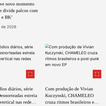
ive novo momento
 e divide palcos com
 e BK’
t de 2026
os diários, série
Com produção de Vivian
esnorteadas estreia
Kuczynski, CHAMELEO
ertical nas redes
cruza ritmos brasileiros e