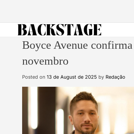
S
k
i
p
t
B
o
Boyce Avenue confirma 
a
c
c
o
novembro
k
n
s
t
Posted on
13 de August de 2025
by
Redação
t
e
a
n
g
t
e
M
a
g