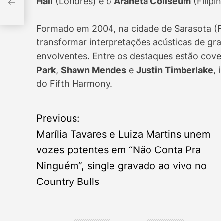
Hall
(Londres) e o
Araneta Coliseum
(Filipi
lls
Formado em 2004, na cidade de Sarasota (Fl
transformar interpretações acústicas de gra
envolventes. Entre os destaques estão cove
Park
,
Shawn Mendes
e
Justin Timberlake
,
do Fifth Harmony.
Previous:
P
Marília Tavares e Luiza Martins unem
o
vozes potentes em “Não Conta Pra
Ninguém”, single gravado ao vivo no
s
Country Bulls
t
n