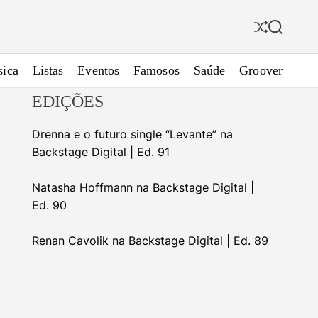
S
S
h
e
u
a
ica
Listas
Eventos
Famosos
Saúde
Groover
f
r
f
c
EDIÇÕES
l
h
e
Drenna e o futuro single “Levante” na
Backstage Digital | Ed. 91
Natasha Hoffmann na Backstage Digital |
Ed. 90
Renan Cavolik na Backstage Digital | Ed. 89