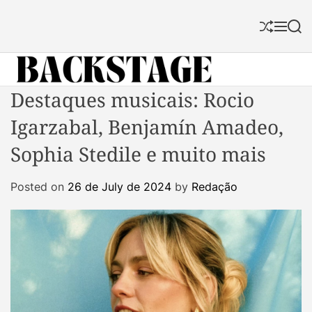
S
k
S
M
S
i
h
e
e
p
u
n
a
f
u
r
t
f
c
B
Destaques musicais: Rocio
o
l
h
a
c
e
Igarzabal, Benjamín Amadeo,
c
o
k
n
Sophia Stedile e muito mais
s
t
t
e
Posted on
26 de July de 2024
by
Redação
a
n
g
t
e
M
a
g