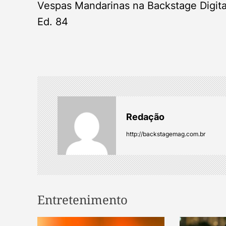
o
Vespas Mandarinas na Backstage Digita
s
Ed. 84
t
n
a
Redação
v
http://backstagemag.com.br
i
g
a
Entretenimento
t