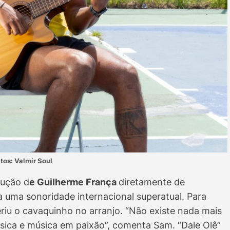
tos: Valmir Soul
dução d
e Guilherme França
diretamente de
 a uma sonoridade internacional superatual. Para
riu o cavaquinho no arranjo. “Não existe nada mais
úsica e música em paixão”, comenta Sam. “Dale Olê”