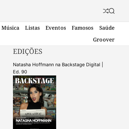
S
S
h
e
u
a
Música
Listas
Eventos
Famosos
Saúde
f
r
f
c
Groover
l
h
e
EDIÇÕES
Natasha Hoffmann na Backstage Digital |
Ed. 90