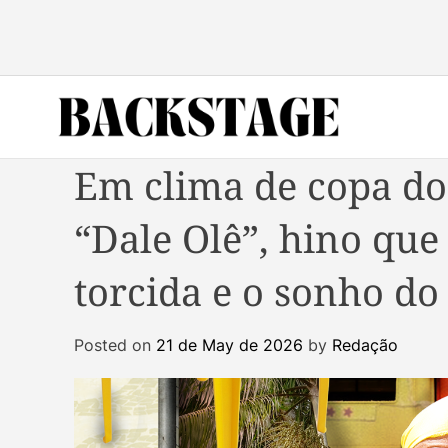
S
k
i
p
t
o
B
c
Em clima de copa do
a
o
c
n
“Dale Olê”, hino que
k
t
s
e
torcida e o sonho d
t
n
a
t
g
Posted on
21 de May de 2026
by
Redação
e
M
a
g