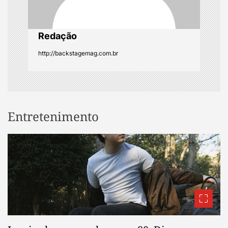
n
Redação
http://backstagemag.com.br
Entretenimento