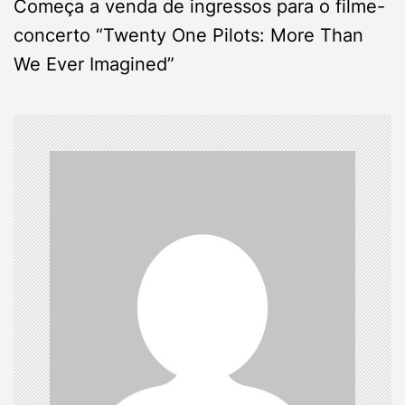
Começa a venda de ingressos para o filme-
n
concerto “Twenty One Pilots: More Than
We Ever Imagined”
a
v
i
g
a
t
i
o