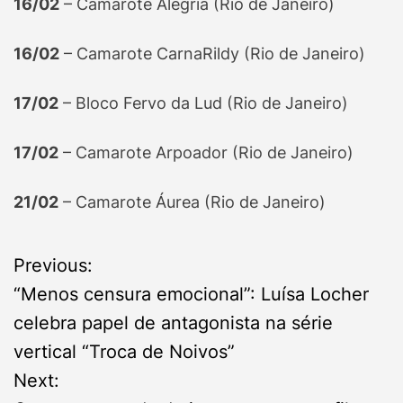
16/02
– Camarote Alegria (Rio de Janeiro)
16/02
– Camarote CarnaRildy (Rio de Janeiro)
17/02
– Bloco Fervo da Lud (Rio de Janeiro)
17/02
– Camarote Arpoador (Rio de Janeiro)
21/02
– Camarote Áurea (Rio de Janeiro)
P
Previous:
“Menos censura emocional”: Luísa Locher
o
celebra papel de antagonista na série
s
vertical “Troca de Noivos”
Next:
t