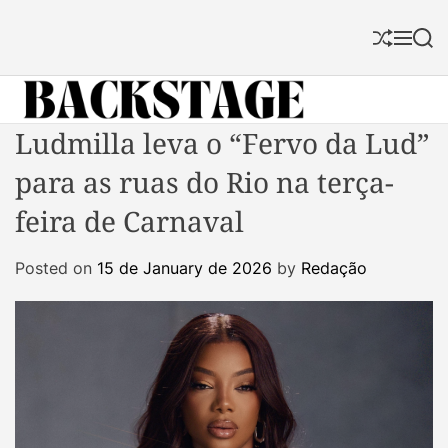
S
k
S
M
S
i
h
e
e
p
u
n
a
f
u
r
t
f
c
B
Ludmilla leva o “Fervo da Lud”
o
l
h
a
c
e
para as ruas do Rio na terça-
c
o
k
n
feira de Carnaval
s
t
t
e
Posted on
15 de January de 2026
by
Redação
a
n
g
t
e
M
a
g