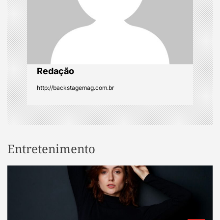
i
o
n
Redação
http://backstagemag.com.br
Entretenimento