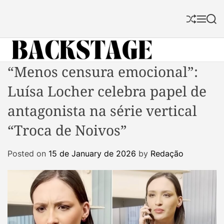
S
k
S
M
S
i
h
e
e
p
u
n
a
f
u
r
t
f
c
B
“Menos censura emocional”:
o
l
h
a
c
e
Luísa Locher celebra papel de
c
o
k
n
antagonista na série vertical
s
t
“Troca de Noivos”
t
e
a
n
Posted on
15 de January de 2026
by
Redação
g
t
e
M
a
g