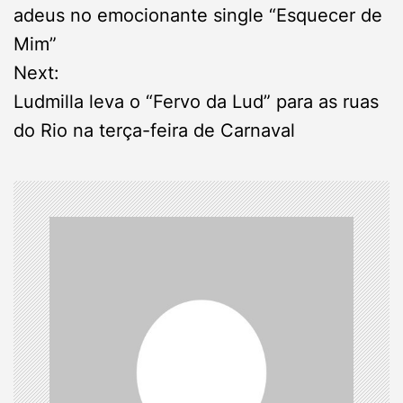
o
adeus no emocionante single “Esquecer de
s
Mim”
Next:
t
Ludmilla leva o “Fervo da Lud” para as ruas
n
do Rio na terça-feira de Carnaval
a
v
i
g
a
t